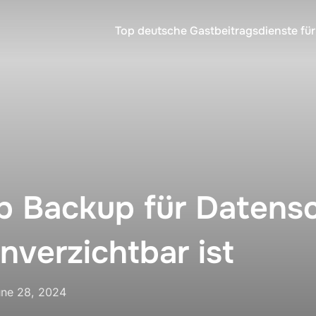
Top deutsche Gastbeitragsdienste für
 Backup für Datensc
nverzichtbar ist
sted
une 28, 2024
n