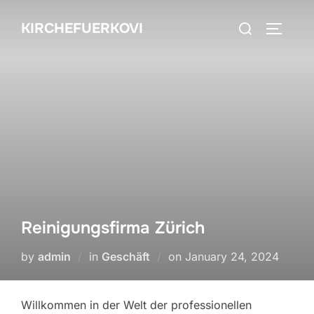
Skip
Search
KIRCHEFUERKOVI
to
TOGGLE
for:
content
Reinigungsfirma Zürich
Posted
by
admin
in
Geschäft
on
January 24, 2024
on
Willkommen in der Welt der professionellen