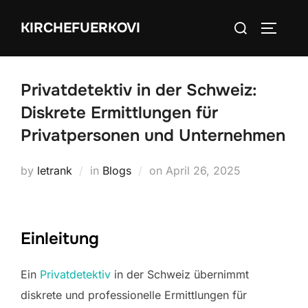
Skip
Search
KIRCHEFUERKOVI
to
TOGGLE
for:
content
Privatdetektiv in der Schweiz:
Diskrete Ermittlungen für
Privatpersonen und Unternehmen
Posted
by
letrank
in
Blogs
on
April 26, 2025
on
Einleitung
Ein
Privatdetektiv
in der Schweiz übernimmt
diskrete und professionelle Ermittlungen für