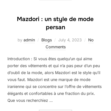
Mazdori : un style de mode
persan
Posted
by
admin
Blogs
July 4, 2023
No
on
Comments
Introduction : Si vous êtes quelqu’un qui aime
porter des vêtements et qui n’a pas peur d’un peu
d’oubli de la mode, alors Mazdori est le style qu’il
vous faut. Mazdori est une marque de mode
iranienne qui se concentre sur l’offre de vêtements
élégants et confortables à une fraction du prix.
Que vous recherchiez …