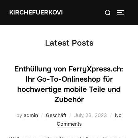
Skip
Search
KIRCHEFUERKOVI
to
TOGGLE
for:
content
Latest Posts
Enthüllung von FerryXpress.ch:
Ihr Go-To-Onlineshop für
hochwertige mobile Teile und
Zubehör
Posted
by
admin
Geschäft
July 23, 2023
No
on
Comments