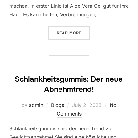
machen. In erster Linie ist Aloe Vera Gel gut für Ihre
Haut. Es kann helfen, Verbrennungen, …
“FOREVER ALOE VERA GEL:
READ MORE
Schlankheitsgummis: Der neue
Abnehmtrend!
Posted
by
admin
Blogs
July 2, 2023
No
on
Comments
Schlankheitsgummis sind der neue Trend zur
Gewichtsabnahme! Sie sind eine köstliche und