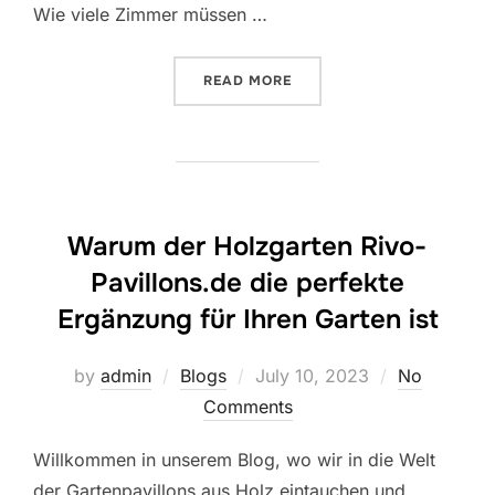
Wie viele Zimmer müssen …
“DER ULTIMATIVE LEITFA
READ MORE
Warum der Holzgarten Rivo-
Pavillons.de die perfekte
Ergänzung für Ihren Garten ist
Posted
by
admin
Blogs
July 10, 2023
No
on
Comments
Willkommen in unserem Blog, wo wir in die Welt
der Gartenpavillons aus Holz eintauchen und