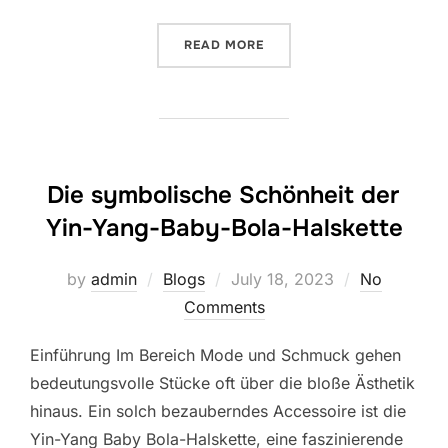
“FERRYXPRESS.CH, IHREM
READ MORE
Die symbolische Schönheit der
Yin-Yang-Baby-Bola-Halskette
Posted
by
admin
Blogs
July 18, 2023
No
on
Comments
Einführung Im Bereich Mode und Schmuck gehen
bedeutungsvolle Stücke oft über die bloße Ästhetik
hinaus. Ein solch bezauberndes Accessoire ist die
Yin-Yang Baby Bola-Halskette, eine faszinierende