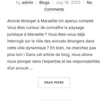
Posted
by
admin
Blogs
July 18, 2023
No
on
Comments
Avocat étranger à Marseille-Un aperçu complet
Vous êtes curieux de connaître le paysage
juridique à Marseille ? Vous êtes-vous déjà
interrogé sur le rôle des avocats étrangers dans
cette ville dynamique ? Eh bien, ne cherchez pas
plus loin ! Dans cet article de blog, nous allons
nous plonger dans l’expertise et les responsabilités
d’un avocat …
“DÉVOILER L’EXPERTISE :
READ MORE