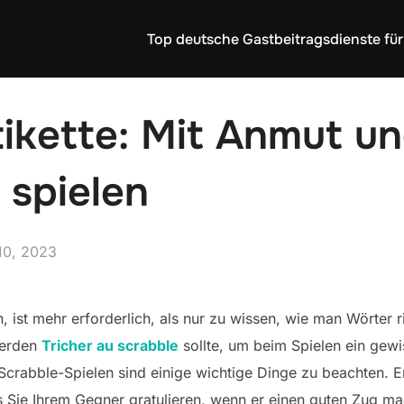
Top deutsche Gastbeitragsdienste für
ikette: Mit Anmut u
 spielen
d
10, 2023
 ist mehr erforderlich, als nur zu wissen, wie man Wörter ri
werden
Tricher au scrabble
sollte, um beim Spielen ein ge
crabble-Spielen sind einige wichtige Dinge zu beachten. Ers
s Sie Ihrem Gegner gratulieren, wenn er einen guten Zug mac