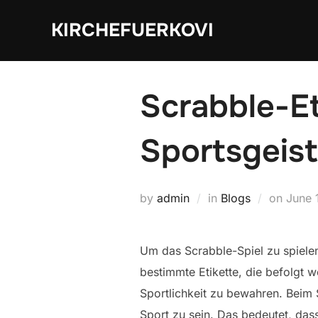
Skip
KIRCHEFUERKOVI
to
content
Scrabble-Et
Sportsgeist
Poste
by
admin
in
Blogs
on
June 
on
Um das Scrabble-Spiel zu spielen,
bestimmte Etikette, die befolgt 
Sportlichkeit zu bewahren. Beim S
Sport zu sein. Das bedeutet, das