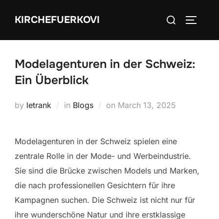
Skip
Search
KIRCHEFUERKOVI
to
TOGGLE
for:
content
Modelagenturen in der Schweiz:
Ein Überblick
Posted
by
letrank
in
Blogs
on
March 13, 2025
on
Modelagenturen in der Schweiz spielen eine
zentrale Rolle in der Mode- und Werbeindustrie.
Sie sind die Brücke zwischen Models und Marken,
die nach professionellen Gesichtern für ihre
Kampagnen suchen. Die Schweiz ist nicht nur für
ihre wunderschöne Natur und ihre erstklassige