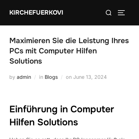
Skip
Search
KIRCHEFUERKOVI
to
TOGGLE
for:
content
Maximieren Sie die Leistung Ihres
PCs mit Computer Hilfen
Solutions
Posted
by
admin
in
Blogs
on
June 13, 2024
on
Einführung in Computer
Hilfen Solutions