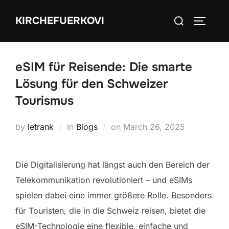
Skip
Search
KIRCHEFUERKOVI
to
TOGGLE
for:
content
eSIM für Reisende: Die smarte
Lösung für den Schweizer
Tourismus
Posted
by
letrank
in
Blogs
on
March 26, 2025
on
Die Digitalisierung hat längst auch den Bereich der
Telekommunikation revolutioniert – und eSIMs
spielen dabei eine immer größere Rolle. Besonders
für Touristen, die in die Schweiz reisen, bietet die
eSIM-Technologie eine flexible, einfache und