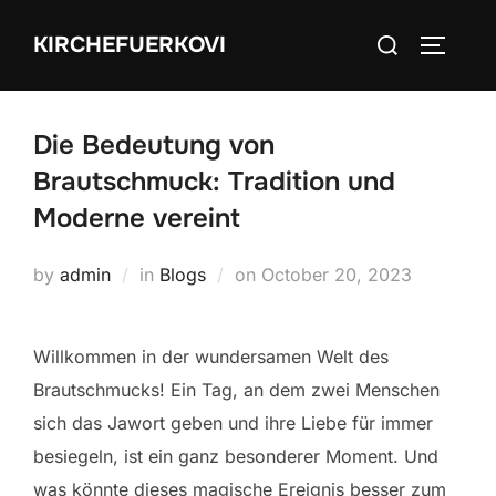
Skip
Search
KIRCHEFUERKOVI
to
TOGGLE
for:
content
Die Bedeutung von
Brautschmuck: Tradition und
Moderne vereint
Posted
by
admin
in
Blogs
on
October 20, 2023
on
Willkommen in der wundersamen Welt des
Brautschmucks! Ein Tag, an dem zwei Menschen
sich das Jawort geben und ihre Liebe für immer
besiegeln, ist ein ganz besonderer Moment. Und
was könnte dieses magische Ereignis besser zum