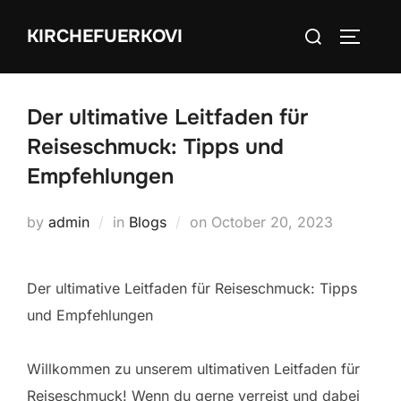
Skip
Search
KIRCHEFUERKOVI
to
TOGGLE
for:
content
Der ultimative Leitfaden für
Reiseschmuck: Tipps und
Empfehlungen
Posted
by
admin
in
Blogs
on
October 20, 2023
on
Der ultimative Leitfaden für Reiseschmuck: Tipps
und Empfehlungen
Willkommen zu unserem ultimativen Leitfaden für
Reiseschmuck! Wenn du gerne verreist und dabei