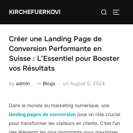
Skip
Search
KIRCHEFUERKOVI
to
TOGGLE
for:
content
Créer une Landing Page de
Conversion Performante en
Suisse : L’Essentiel pour Booster
vos Résultats
Posted
by
admin
in
Blogs
on
August 5, 2024
on
Dans le monde du marketing numérique, une
landing pages de conversion
joue un rôle crucial
pour transformer les visiteurs en clients. C’est l’un
des éléments les plus importants pour maximiser