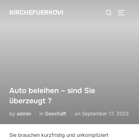
Skip
Search
KIRCHEFUERKOVI
to
TOGGLE
for:
content
Auto beleihen – sind Sie
überzeugt ?
Posted
by
admin
in
Geschäft
on
September 17, 2023
on
Sie brauchen kurzfristig und unkompliziert