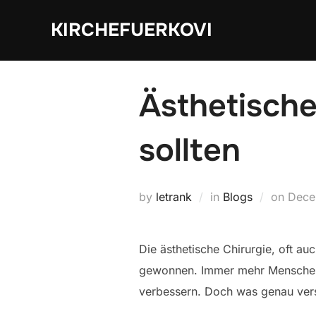
Skip
KIRCHEFUERKOVI
to
content
Ästhetische
sollten
Post
by
letrank
in
Blogs
on
Dece
on
Die ästhetische Chirurgie, oft au
gewonnen. Immer mehr Menschen e
verbessern. Doch was genau verst