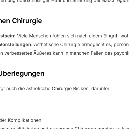
tfernung überschüssiger Haut und Straffung der Bauchregion
hen Chirurgie
stsein
: Viele Menschen fühlen sich nach einem Eingriff wohl
 Vorstellungen
: Ästhetische Chirurgie ermöglicht es, persön
Ein verbessertes Äußeres kann in manchen Fällen das psychi
 Überlegungen
rgt auch die ästhetische Chirurgie Risiken, darunter:
der Komplikationen
einem qualifizierten und erfahrenen Chirurgen beraten zu la