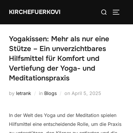
Skip
Search
KIRCHEFUERKOVI
to
TOGGLE
for:
content
Yogakissen: Mehr als nur eine
Stütze – Ein unverzichtbares
Hilfsmittel für Komfort und
Vertiefung der Yoga- und
Meditationspraxis
Posted
by
letrank
in
Blogs
on
April 5, 2025
on
In der Welt des Yoga und der Meditation spielen
Hilfsmittel eine entscheidende Rolle, um die Praxis
zu unterstützen, den Körper zu entlasten und die