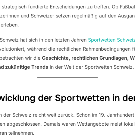
 strategisch fundierte Entscheidungen zu treffen. Ob Fußbal
izerinnen und Schweizer setzen regelmäßig auf den Ausgan
 erleben.
 Schweiz hat sich in den letzten Jahren
Sportwetten Schwei
olutioniert, während die rechtlichen Rahmenbedingungen fü
 betrachten wir die
Geschichte, rechtlichen Grundlagen, We
nd zukünftige Trends
in der Welt der Sportwetten Schweiz.
twicklung der Sportwetten in d
n der Schweiz reicht weit zurück. Schon im 19. Jahrhunder
en abgeschlossen. Damals waren Wettangebote meist lokal o
an teilnehmen.