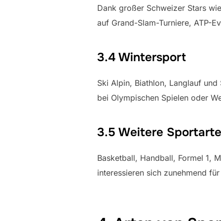
Dank großer Schweizer Stars wie 
auf Grand-Slam-Turniere, ATP-Ev
3.4 Wintersport
Ski Alpin, Biathlon, Langlauf un
bei Olympischen Spielen oder Wel
3.5 Weitere Sportart
Basketball, Handball, Formel 1,
interessieren sich zunehmend für