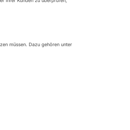
lter ihrer Kunden zu überprüfen,
tzen müssen. Dazu gehören unter