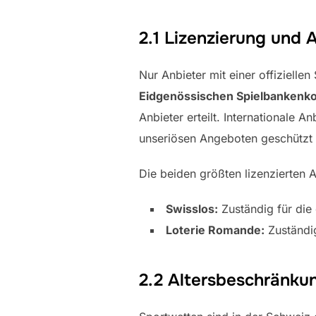
2.1 Lizenzierung und 
Nur Anbieter mit einer offizielle
Eidgenössischen Spielbankenk
Anbieter erteilt. Internationale 
unseriösen Angeboten geschützt
Die beiden größten lizenzierten A
Swisslos:
Zuständig für die 
Loterie Romande:
Zuständig
2.2 Altersbeschränku