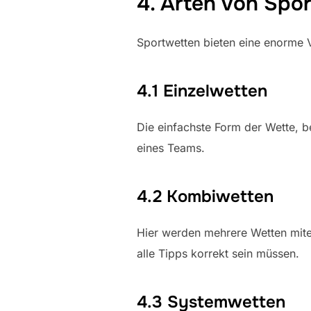
4. Arten von Spo
Sportwetten bieten eine enorme Vi
4.1 Einzelwetten
Die einfachste Form der Wette, be
eines Teams.
4.2 Kombiwetten
Hier werden mehrere Wetten mitei
alle Tipps korrekt sein müssen.
4.3 Systemwetten