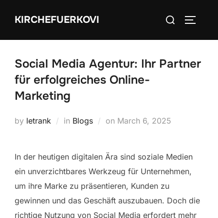
Skip
Search
KIRCHEFUERKOVI
to
TOGGLE
for:
content
Social Media Agentur: Ihr Partner
für erfolgreiches Online-
Marketing
Posted
by
letrank
in
Blogs
on
March 6, 2025
on
In der heutigen digitalen Ära sind soziale Medien
ein unverzichtbares Werkzeug für Unternehmen,
um ihre Marke zu präsentieren, Kunden zu
gewinnen und das Geschäft auszubauen. Doch die
richtige Nutzung von Social Media erfordert mehr