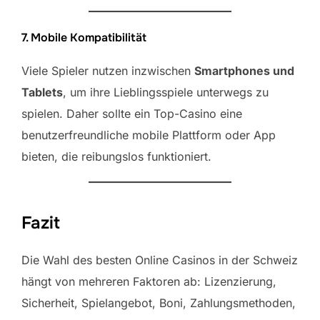
7. Mobile Kompatibilität
Viele Spieler nutzen inzwischen
Smartphones und
Tablets
, um ihre Lieblingsspiele unterwegs zu
spielen. Daher sollte ein Top-Casino eine
benutzerfreundliche mobile Plattform oder App
bieten, die reibungslos funktioniert.
Fazit
Die Wahl des besten Online Casinos in der Schweiz
hängt von mehreren Faktoren ab: Lizenzierung,
Sicherheit, Spielangebot, Boni, Zahlungsmethoden,