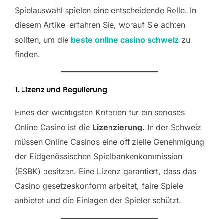
Spielauswahl spielen eine entscheidende Rolle. In
diesem Artikel erfahren Sie, worauf Sie achten
sollten, um die
beste online casino schweiz
zu
finden.
1. Lizenz und Regulierung
Eines der wichtigsten Kriterien für ein seriöses
Online Casino ist die
Lizenzierung
. In der Schweiz
müssen Online Casinos eine offizielle Genehmigung
der Eidgenössischen Spielbankenkommission
(ESBK) besitzen. Eine Lizenz garantiert, dass das
Casino gesetzeskonform arbeitet, faire Spiele
anbietet und die Einlagen der Spieler schützt.