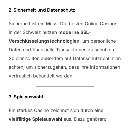
2. Sicherheit und Datenschutz
Sicherheit ist ein Muss. Die besten Online Casinos
in der Schweiz nutzen
moderne SSL-
Verschlüsselungstechnologien
, um persönliche
Daten und finanzielle Transaktionen zu schützen.
Spieler sollten außerdem auf Datenschutzrichtlinien
achten, um sicherzugehen, dass ihre Informationen
vertraulich behandelt werden.
3. Spielauswahl
Ein starkes Casino zeichnet sich durch eine
vielfältige Spielauswahl
aus. Dazu gehören: