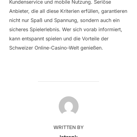
Kundenservice und mobile Nutzung. Seriöse
Anbieter, die all diese Kriterien erfüllen, garantieren
nicht nur Spaß und Spannung, sondern auch ein
sicheres Spielerlebnis. Wer sich vorab informiert,
kann entspannt spielen und die Vorteile der
Schweizer Online-Casino-Welt genießen.
POST AUTHOR
WRITTEN BY