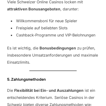
Viele Schweizer Online Casinos locken mit
attraktiven Bonusangeboten
, darunter:
Willkommensboni für neue Spieler
Freispiele auf beliebten Slots
Cashback-Programme und VIP-Belohnungen
Es ist wichtig, die
Bonusbedingungen
zu prüfen,
insbesondere Umsatzanforderungen und maximale
Einsatzlimits.
5. Zahlungsmethoden
Die
Flexibilität bei Ein- und Auszahlungen
ist ein
entscheidendes Kriterium. Seriöse Casinos in der
Schweiz bieten diverse Zahlungsmethoden wie: