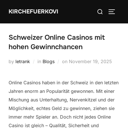
Skip
Search
KIRCHEFUERKOVI
to
TOGGLE
for:
content
Schweizer Online Casinos mit
hohen Gewinnchancen
Posted
by
letrank
in
Blogs
on
November 19, 2025
on
Online Casinos haben in der Schweiz in den letzten
Jahren enorm an Popularität gewonnen. Mit einer
Mischung aus Unterhaltung, Nervenkitzel und der
Möglichkeit, echtes Geld zu gewinnen, ziehen sie
immer mehr Spieler an. Doch nicht jedes Online
Casino ist gleich – Qualität, Sicherheit und