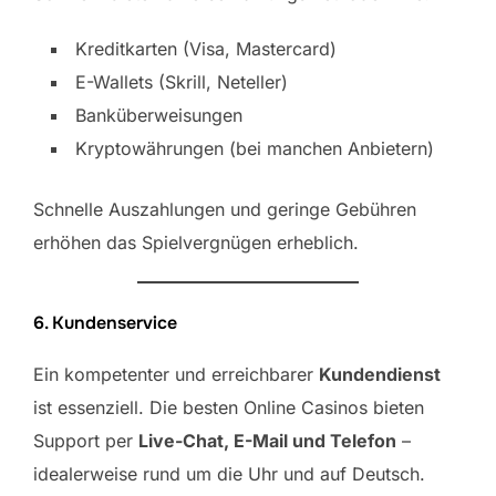
Kreditkarten (Visa, Mastercard)
E-Wallets (Skrill, Neteller)
Banküberweisungen
Kryptowährungen (bei manchen Anbietern)
Schnelle Auszahlungen und geringe Gebühren
erhöhen das Spielvergnügen erheblich.
6. Kundenservice
Ein kompetenter und erreichbarer
Kundendienst
ist essenziell. Die besten Online Casinos bieten
Support per
Live-Chat, E-Mail und Telefon
–
idealerweise rund um die Uhr und auf Deutsch.