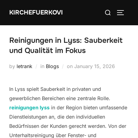
Skip
Search
KIRCHEFUERKOVI
to
TOGGLE
for:
content
Reinigungen in Lyss: Sauberkeit
und Qualität im Fokus
Posted
by
letrank
in
Blogs
on
January 15, 2026
on
In Lyss spielt Sauberkeit in privaten und
gewerblichen Bereichen eine zentrale Rolle.
reinigungen lyss
in der Region bieten umfassende
Dienstleistungen an, die den individuellen
Bedürfnissen der Kunden gerecht werden. Von der
Unterhaltsreinigung über Fenster- und