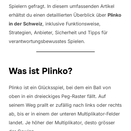
Spielern gefragt. In diesem umfassenden Artikel
erhältst du einen detaillierten Überblick über
Plinko
in der Schweiz
, inklusive Funktionsweise,
Strategien, Anbieter, Sicherheit und Tipps für
verantwortungsbewusstes Spielen.
Was ist Plinko?
Plinko ist ein Glücksspiel, bei dem ein Ball von
oben in ein dreieckiges Peg-Raster fällt. Auf
seinem Weg prallt er zufällig nach links oder rechts
ab, bis er in einem der unteren Multiplikator-Felder
landet. Je höher der Multiplikator, desto grösser