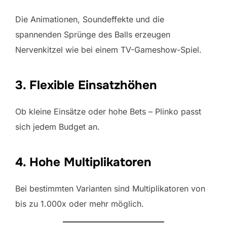
Die Animationen, Soundeffekte und die
spannenden Sprünge des Balls erzeugen
Nervenkitzel wie bei einem TV-Gameshow-Spiel.
3. Flexible Einsatzhöhen
Ob kleine Einsätze oder hohe Bets – Plinko passt
sich jedem Budget an.
4. Hohe Multiplikatoren
Bei bestimmten Varianten sind Multiplikatoren von
bis zu 1.000x oder mehr möglich.