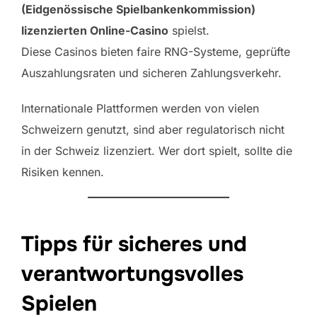
(Eidgenössische Spielbankenkommission)
lizenzierten Online-Casino
spielst.
Diese Casinos bieten faire RNG-Systeme, geprüfte
Auszahlungsraten und sicheren Zahlungsverkehr.
Internationale Plattformen werden von vielen
Schweizern genutzt, sind aber regulatorisch nicht
in der Schweiz lizenziert. Wer dort spielt, sollte die
Risiken kennen.
Tipps für sicheres und
verantwortungsvolles
Spielen