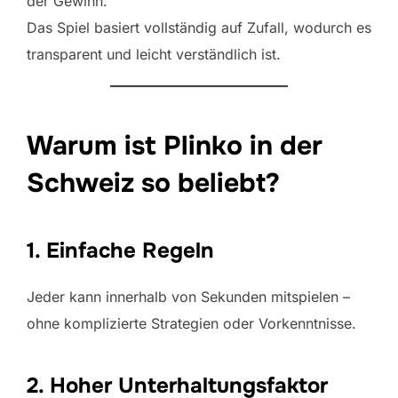
der Gewinn.
Das Spiel basiert vollständig auf Zufall, wodurch es
transparent und leicht verständlich ist.
Warum ist Plinko in der
Schweiz so beliebt?
1. Einfache Regeln
Jeder kann innerhalb von Sekunden mitspielen –
ohne komplizierte Strategien oder Vorkenntnisse.
2. Hoher Unterhaltungsfaktor