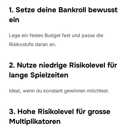
1. Setze deine Bankroll bewusst
ein
Lege ein festes Budget fest und passe die
Risikostufe daran an.
2. Nutze niedrige Risikolevel für
lange Spielzeiten
Ideal, wenn du konstant gewinnen möchtest.
3. Hohe Risikolevel für grosse
Multiplikatoren