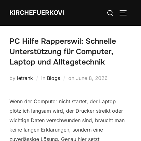
Skip
Search
KIRCHEFUERKOVI
to
TOGGLE
for:
content
PC Hilfe Rapperswil: Schnelle
Unterstützung für Computer,
Laptop und Alltagstechnik
Posted
by
letrank
in
Blogs
on
June 8, 2026
on
Wenn der Computer nicht startet, der Laptop
plötzlich langsam wird, der Drucker streikt oder
wichtige Daten verschwunden sind, braucht man
keine langen Erklärungen, sondern eine
zuverlässige Lösung. Genau hier setzt