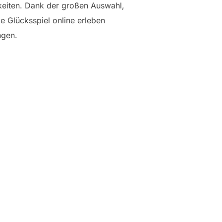
hkeiten. Dank der großen Auswahl,
ie Glücksspiel online erleben
ngen.