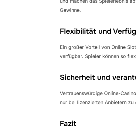
und machen das Spielerlebnis ab
Gewinne.
Flexibilität und Verfü
Ein großer Vorteil von Online Slo
verfügbar. Spieler können so fle
Sicherheit und veran
Vertrauenswürdige Online-Casinos
nur bei lizenzierten Anbietern z
Fazit