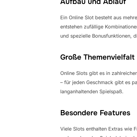
Aufbau und Ablauf
Ein Online Slot besteht aus meh
entstehen zufällige Kombination
und spezielle Bonusfunktionen, d
Große Themenvielfalt
Online Slots gibt es in zahlreich
– für jeden Geschmack gibt es p
langanhaltenden Spielspaß.
Besondere Features
Viele Slots enthalten Extras wie