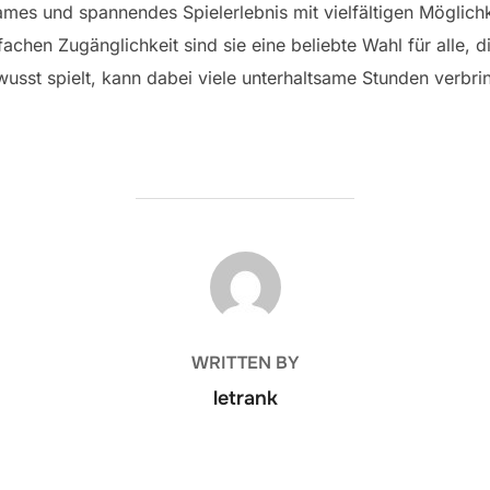
tsames und spannendes Spielerlebnis mit vielfältigen Möglic
chen Zugänglichkeit sind sie eine beliebte Wahl für alle, d
sst spielt, kann dabei viele unterhaltsame Stunden verbri
POST AUTHOR
WRITTEN BY
letrank