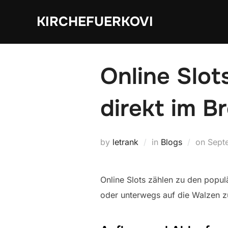
Skip
KIRCHEFUERKOVI
to
content
Online Slo
direkt im B
Post
by
letrank
in
Blogs
on
Sept
on
Online Slots zählen zu den popul
oder unterwegs auf die Walzen z