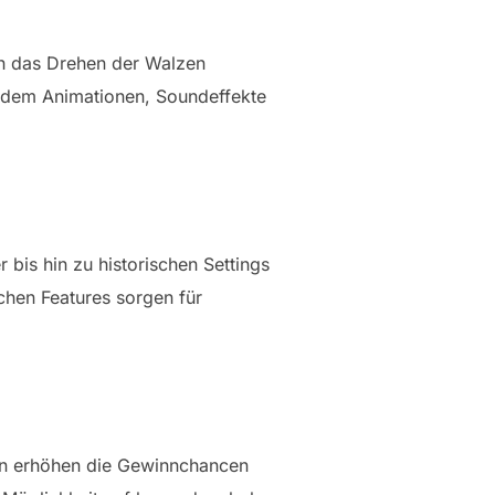
h das Drehen der Walzen
zudem Animationen, Soundeffekte
 bis hin zu historischen Settings
chen Features sorgen für
onen erhöhen die Gewinnchancen