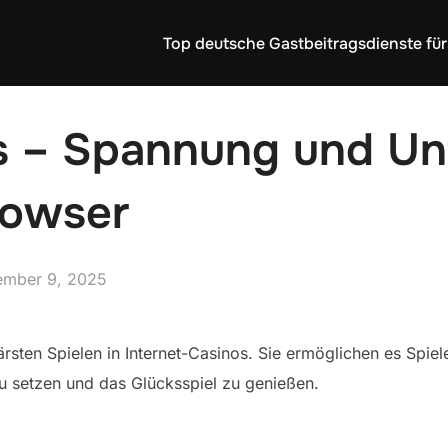
Top deutsche Gastbeitragsdienste für
ts – Spannung und Un
rowser
ed
ember 9, 2025
ärsten Spielen in Internet-Casinos. Sie ermöglichen es Spie
u setzen und das Glücksspiel zu genießen.