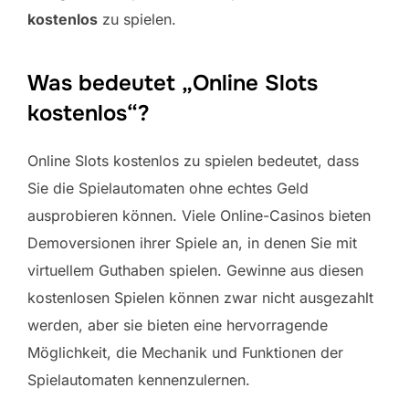
kostenlos
zu spielen.
Was bedeutet „Online Slots
kostenlos“?
Online Slots kostenlos zu spielen bedeutet, dass
Sie die Spielautomaten ohne echtes Geld
ausprobieren können. Viele Online-Casinos bieten
Demoversionen ihrer Spiele an, in denen Sie mit
virtuellem Guthaben spielen. Gewinne aus diesen
kostenlosen Spielen können zwar nicht ausgezahlt
werden, aber sie bieten eine hervorragende
Möglichkeit, die Mechanik und Funktionen der
Spielautomaten kennenzulernen.