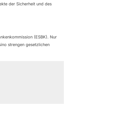
ekte der Sicherheit und des
lbankenkommission (ESBK). Nur
asino strengen gesetzlichen