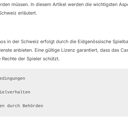
rden müssen. In diesem Artikel werden die wichtigsten Asp
Schweiz erläutert.
nos in der Schweiz erfolgt durch die Eidgenössische Spie
Dienste anbieten. Eine gültige Lizenz garantiert, dass das C
 Rechte der Spieler schützt.
edingungen

ielverhalten

en durch Behörden