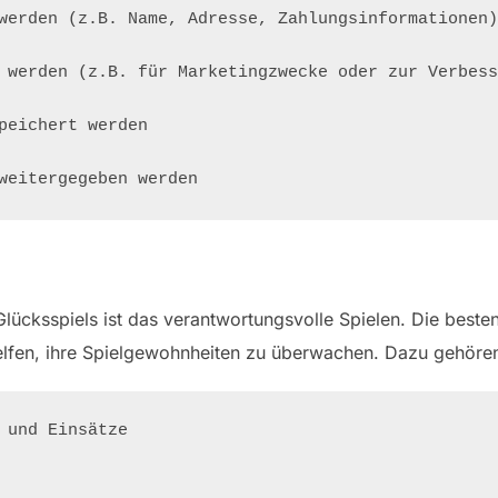
werden (z.B. Name, Adresse, Zahlungsinformationen)

 werden (z.B. für Marketingzwecke oder zur Verbess
peichert werden

weitergegeben werden
Glücksspiels ist das verantwortungsvolle Spielen. Die beste
helfen, ihre Spielgewohnheiten zu überwachen. Dazu gehöre
 und Einsätze
