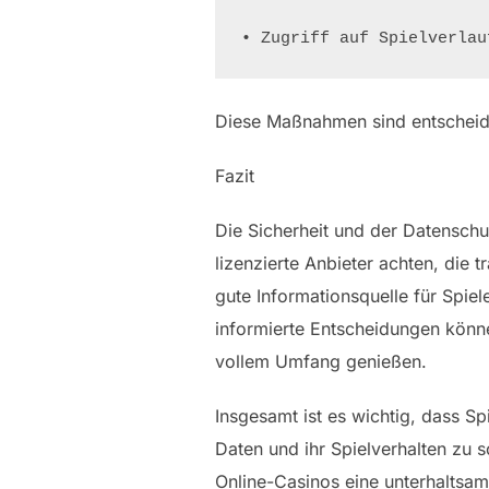
• Zugriff auf Spielverlau
Diese Maßnahmen sind entscheide
Fazit
Die Sicherheit und der Datenschu
lizenzierte Anbieter achten, die
gute Informationsquelle für Spiel
informierte Entscheidungen könne
vollem Umfang genießen.
Insgesamt ist es wichtig, dass S
Daten und ihr Spielverhalten zu 
Online-Casinos eine unterhaltsam