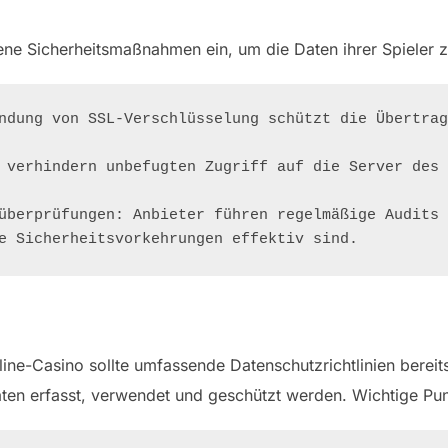
ene Sicherheitsmaßnahmen ein, um die Daten ihrer Spieler 
ndung von SSL-Verschlüsselung schützt die Übertrag
 verhindern unbefugten Zugriff auf die Server des 
überprüfungen: Anbieter führen regelmäßige Audits 
e Sicherheitsvorkehrungen effektiv sind.
e-Casino sollte umfassende Datenschutzrichtlinien bereitste
aten erfasst, verwendet und geschützt werden. Wichtige Pun