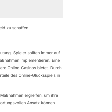
ld zu schaffen.
utung. Spieler sollten immer auf
tsmaßnahmen implementieren. Eine
here Online-Casinos bietet. Durch
teile des Online-Glücksspiels in
en Maßnahmen ergreifen, um ihre
twortungsvollen Ansatz können