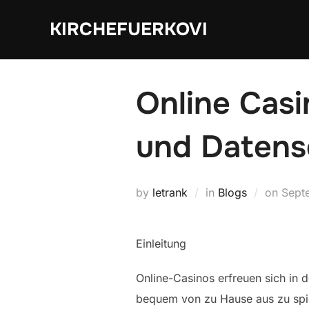
Skip
KIRCHEFUERKOVI
to
content
Online Casi
und Datensc
Post
by
letrank
in
Blogs
on
Sept
on
Einleitung
Online-Casinos erfreuen sich in 
bequem von zu Hause aus zu spiel