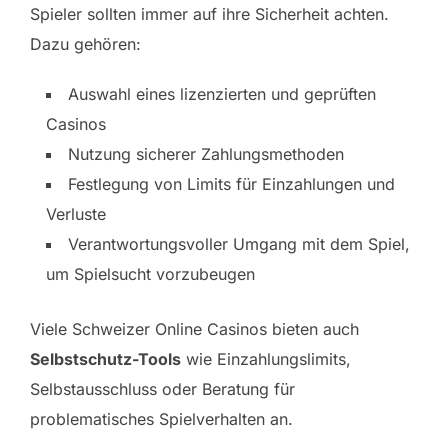
Spieler sollten immer auf ihre Sicherheit achten.
Dazu gehören:
Auswahl eines lizenzierten und geprüften
Casinos
Nutzung sicherer Zahlungsmethoden
Festlegung von Limits für Einzahlungen und
Verluste
Verantwortungsvoller Umgang mit dem Spiel,
um Spielsucht vorzubeugen
Viele Schweizer Online Casinos bieten auch
Selbstschutz-Tools
wie Einzahlungslimits,
Selbstausschluss oder Beratung für
problematisches Spielverhalten an.