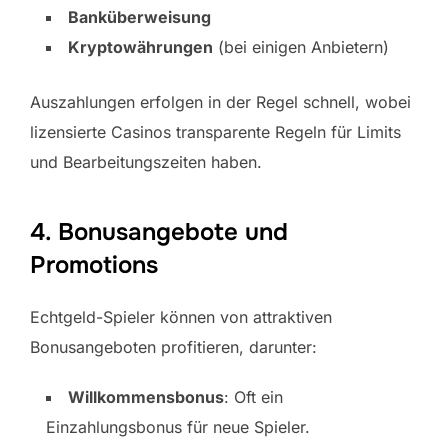
Banküberweisung
Kryptowährungen
(bei einigen Anbietern)
Auszahlungen erfolgen in der Regel schnell, wobei
lizensierte Casinos transparente Regeln für Limits
und Bearbeitungszeiten haben.
4. Bonusangebote und
Promotions
Echtgeld-Spieler können von attraktiven
Bonusangeboten profitieren, darunter:
Willkommensbonus
: Oft ein
Einzahlungsbonus für neue Spieler.