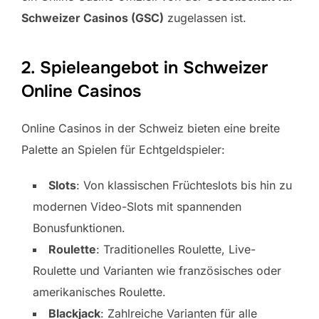
Schweizer Casinos (GSC)
zugelassen ist.
2. Spieleangebot in Schweizer
Online Casinos
Online Casinos in der Schweiz bieten eine breite
Palette an Spielen für Echtgeldspieler:
Slots
: Von klassischen Früchteslots bis hin zu
modernen Video-Slots mit spannenden
Bonusfunktionen.
Roulette
: Traditionelles Roulette, Live-
Roulette und Varianten wie französisches oder
amerikanisches Roulette.
Blackjack
: Zahlreiche Varianten für alle