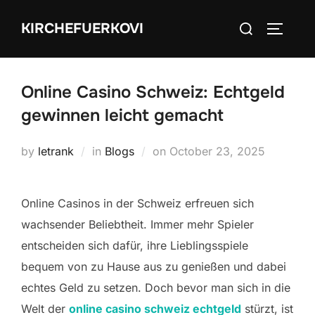
Skip
Search
KIRCHEFUERKOVI
to
TOGGLE
for:
content
Online Casino Schweiz: Echtgeld
gewinnen leicht gemacht
Posted
by
letrank
in
Blogs
on
October 23, 2025
on
Online Casinos in der Schweiz erfreuen sich
wachsender Beliebtheit. Immer mehr Spieler
entscheiden sich dafür, ihre Lieblingsspiele
bequem von zu Hause aus zu genießen und dabei
echtes Geld zu setzen. Doch bevor man sich in die
Welt der
online casino schweiz echtgeld
stürzt, ist