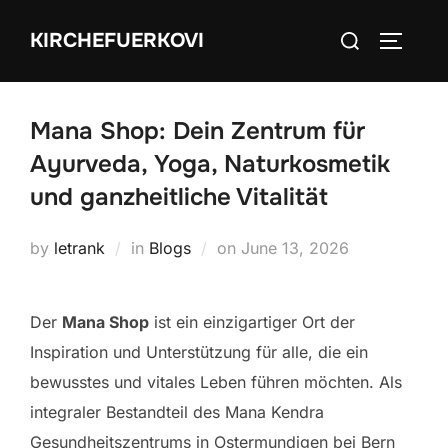
Skip
Search
KIRCHEFUERKOVI
to
TOGGLE
for:
content
Mana Shop: Dein Zentrum für
Ayurveda, Yoga, Naturkosmetik
und ganzheitliche Vitalität
Posted
by
letrank
in
Blogs
on
June 13, 2026
on
Der
Mana Shop
ist ein einzigartiger Ort der
Inspiration und Unterstützung für alle, die ein
bewusstes und vitales Leben führen möchten. Als
integraler Bestandteil des Mana Kendra
Gesundheitszentrums in Ostermundigen bei Bern