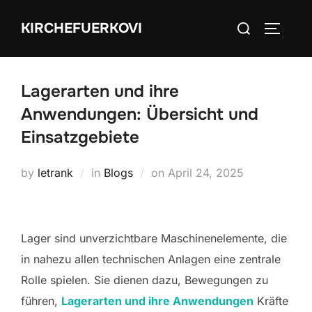
Skip
Search
KIRCHEFUERKOVI
to
TOGGLE
for:
content
Lagerarten und ihre
Anwendungen: Übersicht und
Einsatzgebiete
Posted
by
letrank
in
Blogs
on
April 24, 2025
on
Lager sind unverzichtbare Maschinenelemente, die
in nahezu allen technischen Anlagen eine zentrale
Rolle spielen. Sie dienen dazu, Bewegungen zu
führen,
Lagerarten und ihre Anwendungen
Kräfte