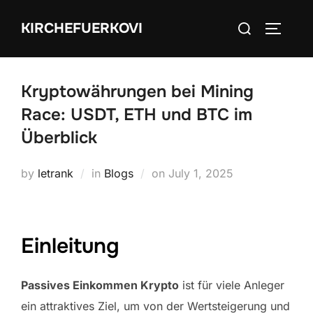
Skip
Search
KIRCHEFUERKOVI
to
TOGGLE
for:
content
Kryptowährungen bei Mining
Race: USDT, ETH und BTC im
Überblick
Posted
by
letrank
in
Blogs
on
July 1, 2025
on
Einleitung
Passives Einkommen Krypto
ist für viele Anleger
ein attraktives Ziel, um von der Wertsteigerung und