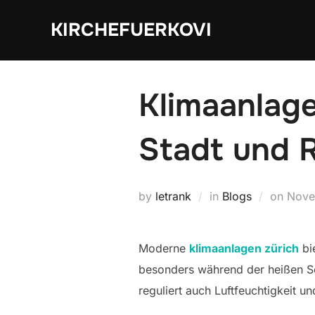
Skip
KIRCHEFUERKOVI
to
content
Klimaanlage
Stadt und 
Post
by
letrank
in
Blogs
on
Nove
on
Moderne
klimaanlagen zürich
bi
besonders während der heißen S
reguliert auch Luftfeuchtigkeit u