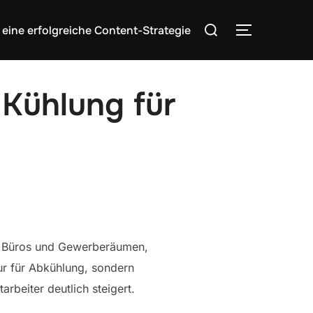
Search
 eine erfolgreiche Content-Strategie
TOGGLE S
for:
 Kühlung für
 Büros und Gewerberäumen,
r für Abkühlung, sondern
rbeiter deutlich steigert.