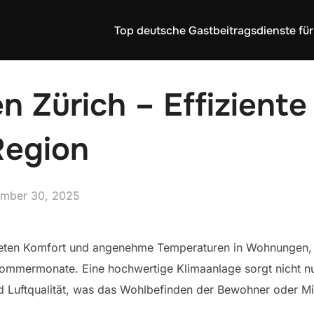
Top deutsche Gastbeitragsdienste für
n Zürich – Effiziente
Region
ed
mber 30, 2025
eten Komfort und angenehme Temperaturen in Wohnungen,
ommermonate. Eine hochwertige Klimaanlage sorgt nicht nu
nd Luftqualität, was das Wohlbefinden der Bewohner oder Mita