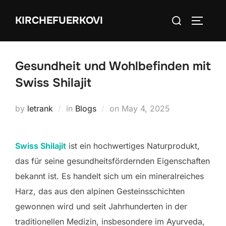
Skip
Search
KIRCHEFUERKOVI
to
TOGGLE
for:
content
Gesundheit und Wohlbefinden mit
Swiss Shilajit
Posted
by
letrank
in
Blogs
on
May 4, 2025
on
Swiss Shilajit
ist ein hochwertiges Naturprodukt,
das für seine gesundheitsfördernden Eigenschaften
bekannt ist. Es handelt sich um ein mineralreiches
Harz, das aus den alpinen Gesteinsschichten
gewonnen wird und seit Jahrhunderten in der
traditionellen Medizin, insbesondere im Ayurveda,