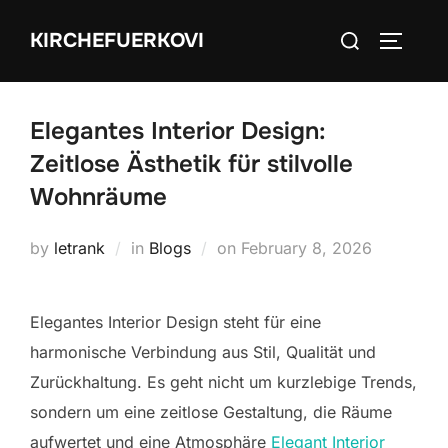
Skip
Search
KIRCHEFUERKOVI
to
TOGGLE
for:
content
Elegantes Interior Design:
Zeitlose Ästhetik für stilvolle
Wohnräume
Posted
by
letrank
in
Blogs
on
February 8, 2026
on
Elegantes Interior Design steht für eine
harmonische Verbindung aus Stil, Qualität und
Zurückhaltung. Es geht nicht um kurzlebige Trends,
sondern um eine zeitlose Gestaltung, die Räume
aufwertet und eine Atmosphäre
Elegant Interior