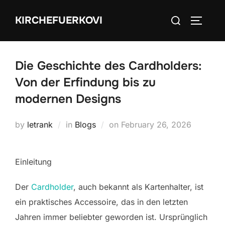
Skip
Search
KIRCHEFUERKOVI
to
TOGGLE
for:
content
Die Geschichte des Cardholders:
Von der Erfindung bis zu
modernen Designs
Posted
by
letrank
in
Blogs
on
February 26, 2026
on
Einleitung
Der
Cardholder
, auch bekannt als Kartenhalter, ist
ein praktisches Accessoire, das in den letzten
Jahren immer beliebter geworden ist. Ursprünglich