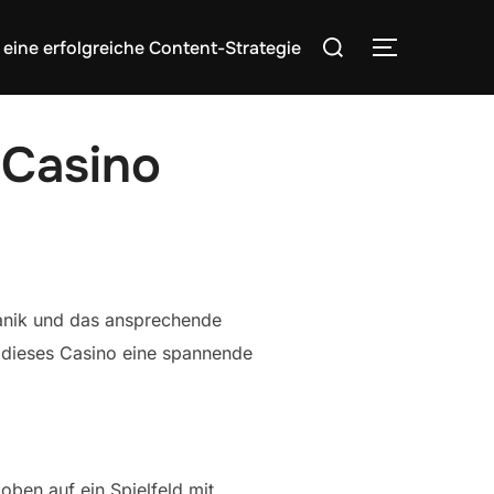
Search
 eine erfolgreiche Content-Strategie
TOGGLE S
for:
 Casino
chanik und das ansprechende
et dieses Casino eine spannende
 oben auf ein Spielfeld mit