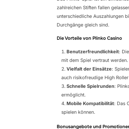
zahlreichen Stiften fallen gelass
unterschiedliche Auszahlungen b
Durchgänge gleich sind.
Die Vorteile von Plinko Casino
Benutzerfreundlichkeit
: Di
mit dem Spiel vertraut werden.
Vielfalt der Einsätze
: Spiel
auch risikofreudige High Roll
Schnelle Spielrunden
: Plin
ermöglicht.
Mobile Kompatibilität
: Das C
spielen können.
Bonusangebote und Promotione