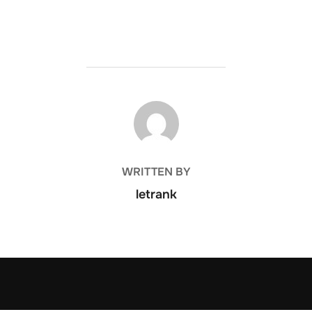
POST AUTHOR
WRITTEN BY
letrank