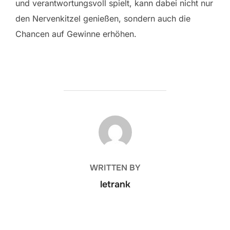
und verantwortungsvoll spielt, kann dabei nicht nur
den Nervenkitzel genießen, sondern auch die
Chancen auf Gewinne erhöhen.
POST AUTHOR
WRITTEN BY
letrank