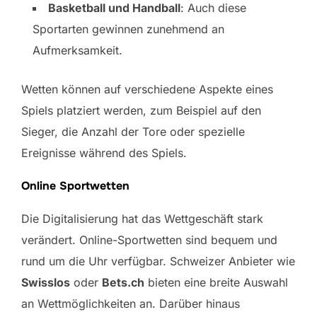
Basketball und Handball
: Auch diese
Sportarten gewinnen zunehmend an
Aufmerksamkeit.
Wetten können auf verschiedene Aspekte eines
Spiels platziert werden, zum Beispiel auf den
Sieger, die Anzahl der Tore oder spezielle
Ereignisse während des Spiels.
Online Sportwetten
Die Digitalisierung hat das Wettgeschäft stark
verändert. Online-Sportwetten sind bequem und
rund um die Uhr verfügbar. Schweizer Anbieter wie
Swisslos
oder
Bets.ch
bieten eine breite Auswahl
an Wettmöglichkeiten an. Darüber hinaus