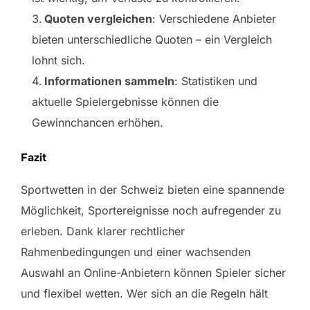
Quoten vergleichen
: Verschiedene Anbieter
bieten unterschiedliche Quoten – ein Vergleich
lohnt sich.
Informationen sammeln
: Statistiken und
aktuelle Spielergebnisse können die
Gewinnchancen erhöhen.
Fazit
Sportwetten in der Schweiz bieten eine spannende
Möglichkeit, Sportereignisse noch aufregender zu
erleben. Dank klarer rechtlicher
Rahmenbedingungen und einer wachsenden
Auswahl an Online-Anbietern können Spieler sicher
und flexibel wetten. Wer sich an die Regeln hält