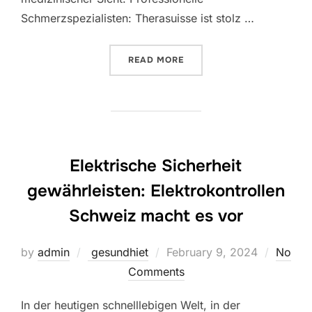
Schmerzspezialisten: Therasuisse ist stolz …
“THERASUISSE MEDIZINIS
READ MORE
Elektrische Sicherheit
gewährleisten: Elektrokontrollen
Schweiz macht es vor
Posted
by
admin
gesundhiet
February 9, 2024
No
on
Comments
In der heutigen schnelllebigen Welt, in der