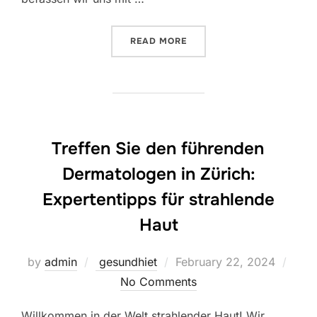
“VERWANDELN SIE IHRE G
READ MORE
Treffen Sie den führenden
Dermatologen in Zürich:
Expertentipps für strahlende
Haut
Posted
by
admin
gesundhiet
February 22, 2024
on
No Comments
Willkommen in der Welt strahlender Haut! Wir