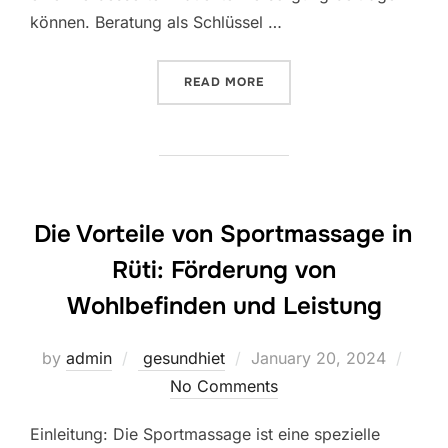
können. Beratung als Schlüssel …
“EFFEKTIVE GESUNDHEITS
READ MORE
Die Vorteile von Sportmassage in
Rüti: Förderung von
Wohlbefinden und Leistung
Posted
by
admin
gesundhiet
January 20, 2024
on
No Comments
Einleitung: Die Sportmassage ist eine spezielle