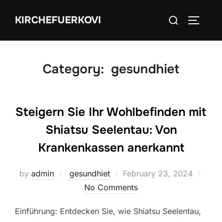
Skip
Search
KIRCHEFUERKOVI
to
TOGGLE
for:
content
Category:
gesundhiet
Steigern Sie Ihr Wohlbefinden mit
Shiatsu Seelentau: Von
Krankenkassen anerkannt
Posted
by
admin
gesundhiet
February 23, 2024
on
No Comments
Einführung: Entdecken Sie, wie Shiatsu Seelentau,