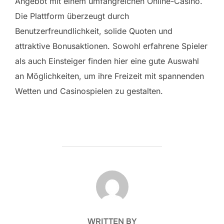
Angebot mit einem umfangreichen Online-Casino.
Die Plattform überzeugt durch
Benutzerfreundlichkeit, solide Quoten und
attraktive Bonusaktionen. Sowohl erfahrene Spieler
als auch Einsteiger finden hier eine gute Auswahl
an Möglichkeiten, um ihre Freizeit mit spannenden
Wetten und Casinospielen zu gestalten.
POST AUTHOR
WRITTEN BY