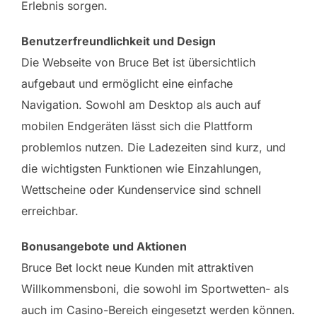
Erlebnis sorgen.
Benutzerfreundlichkeit und Design
Die Webseite von Bruce Bet ist übersichtlich
aufgebaut und ermöglicht eine einfache
Navigation. Sowohl am Desktop als auch auf
mobilen Endgeräten lässt sich die Plattform
problemlos nutzen. Die Ladezeiten sind kurz, und
die wichtigsten Funktionen wie Einzahlungen,
Wettscheine oder Kundenservice sind schnell
erreichbar.
Bonusangebote und Aktionen
Bruce Bet lockt neue Kunden mit attraktiven
Willkommensboni, die sowohl im Sportwetten- als
auch im Casino-Bereich eingesetzt werden können.