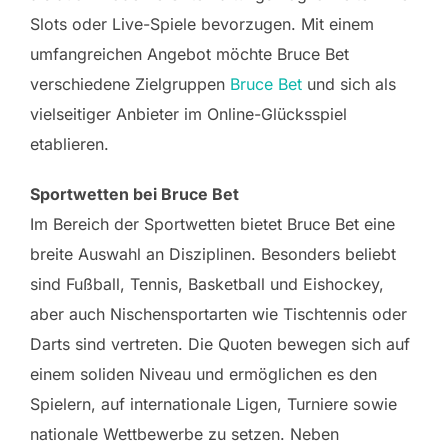
Slots oder Live-Spiele bevorzugen. Mit einem
umfangreichen Angebot möchte Bruce Bet
verschiedene Zielgruppen
Bruce Bet
und sich als
vielseitiger Anbieter im Online-Glücksspiel
etablieren.
Sportwetten bei Bruce Bet
Im Bereich der Sportwetten bietet Bruce Bet eine
breite Auswahl an Disziplinen. Besonders beliebt
sind Fußball, Tennis, Basketball und Eishockey,
aber auch Nischensportarten wie Tischtennis oder
Darts sind vertreten. Die Quoten bewegen sich auf
einem soliden Niveau und ermöglichen es den
Spielern, auf internationale Ligen, Turniere sowie
nationale Wettbewerbe zu setzen. Neben