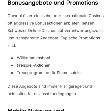
Bonusangebote und Promotions
Obwohl österreichische oder internationale Casinos
oft aggressive Bonusaktionen anbieten, setzen
Schweizer Online-Casinos auf verantwortungsvolle
und transparente Angebote. Typische Promotions
sind:
Willkommensboni
Freispiel-Aktionen
Treueprogramme für Stammspieler
Diese Angebote sind immer klar geregelt und
beinhalten faire Umsatzbedingungen.
Mobile Nutzung und