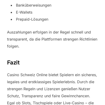
Banküberweisungen
E-Wallets
Prepaid-Lösungen
Auszahlungen erfolgen in der Regel schnell und
transparent, da die Plattformen strengen Richtlinien
folgen.
Fazit
Casino Schweiz Online bietet Spielern ein sicheres,
legales und erstklassiges Spielerlebnis. Durch die
strengen Regeln und Lizenzen genießen Nutzer
Schutz, Transparenz und faire Gewinnchancen.
Egal ob Slots, Tischspiele oder Live-Casino – die