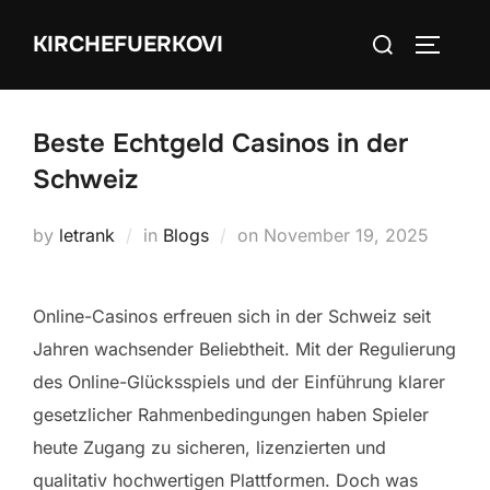
Skip
Search
KIRCHEFUERKOVI
to
TOGGLE
for:
content
Beste Echtgeld Casinos in der
Schweiz
Posted
by
letrank
in
Blogs
on
November 19, 2025
on
Online-Casinos erfreuen sich in der Schweiz seit
Jahren wachsender Beliebtheit. Mit der Regulierung
des Online-Glücksspiels und der Einführung klarer
gesetzlicher Rahmenbedingungen haben Spieler
heute Zugang zu sicheren, lizenzierten und
qualitativ hochwertigen Plattformen. Doch was