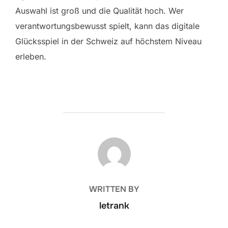
Auswahl ist groß und die Qualität hoch. Wer
verantwortungsbewusst spielt, kann das digitale
Glücksspiel in der Schweiz auf höchstem Niveau
erleben.
POST AUTHOR
WRITTEN BY
letrank