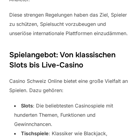
Diese strengen Regelungen haben das Ziel, Spieler
zu schützen, Spielsucht vorzubeugen und
unseriöse internationale Plattformen einzudämmen.
Spielangebot: Von klassischen
Slots bis Live-Casino
Casino Schweiz Online bietet eine große Vielfalt an
Spielen. Dazu gehören:
Slots
: Die beliebtesten Casinospiele mit
hunderten Themen, Funktionen und
Gewinnchancen.
Tischspiele
: Klassiker wie Blackjack,