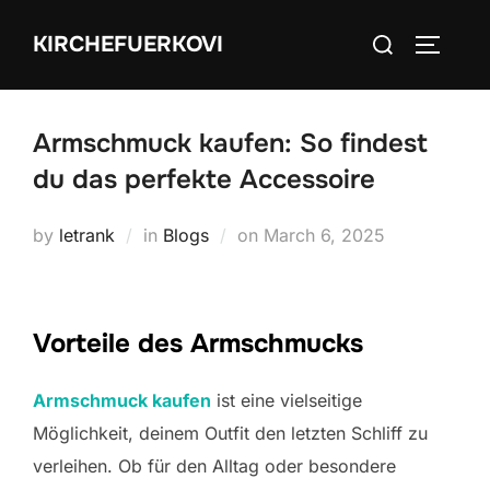
Skip
Search
KIRCHEFUERKOVI
to
TOGGLE
for:
content
Armschmuck kaufen: So findest
du das perfekte Accessoire
Posted
by
letrank
in
Blogs
on
March 6, 2025
on
Vorteile des Armschmucks
Armschmuck kaufen
ist eine vielseitige
Möglichkeit, deinem Outfit den letzten Schliff zu
verleihen. Ob für den Alltag oder besondere