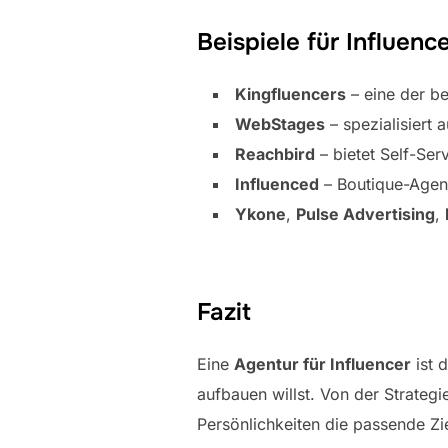
Beispiele für Influe
Kingfluencers
– eine der b
WebStages
– spezialisiert
Reachbird
– bietet Self-Se
Influenced
– Boutique-Agentu
Ykone
,
Pulse Advertising
,
Fazit
Eine
Agentur für Influencer
ist 
aufbauen willst. Von der Strateg
Persönlichkeiten die passende Zi