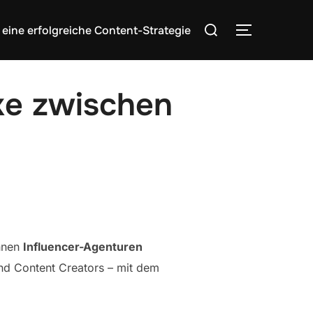
Search
 eine erfolgreiche Content-Strategie
TOGGLE S
for:
cke zwischen
innen
Influencer-Agenturen
und Content Creators – mit dem