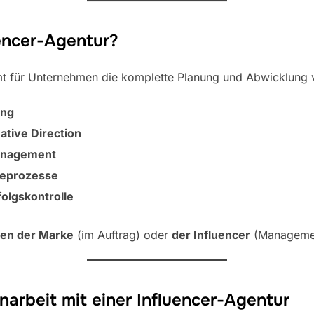
encer-Agentur?
mt für Unternehmen die komplette Planung und Abwicklung
ing
tive Direction
anagement
beprozesse
folgskontrolle
sen der Marke
(im Auftrag) oder
der Influencer
(Manageme
arbeit mit einer Influencer-Agentur