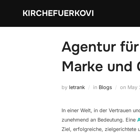
Skip
KIRCHEFUERKOVI
to
content
Agentur für
Marke und
Post
by
letrank
in
Blogs
on
May 
on
In einer Welt, in der Vertrauen u
zunehmend an Bedeutung. Eine
A
Ziel, erfolgreiche, zielgerichte