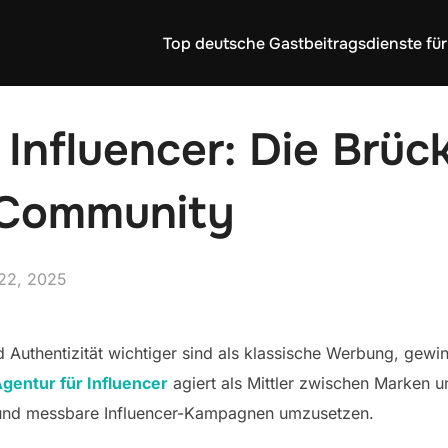
Top deutsche Gastbeitragsdienste für
 Influencer: Die Brü
 Community
ed
22, 2025
nd Authentizität wichtiger sind als klassische Werbung, gew
gentur für Influencer
agiert als Mittler zwischen Marken 
te und messbare Influencer-Kampagnen umzusetzen.